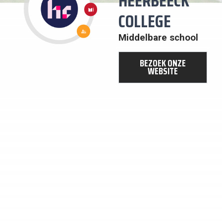
HEERBEECK
4:
KWALITEITS
COLLEGE
ONDERWIJS
11: DUURZAME
STEDEN EN
Middelbare school
GEMEENSCHAPPEN
BEZOEK ONZE
WEBSITE