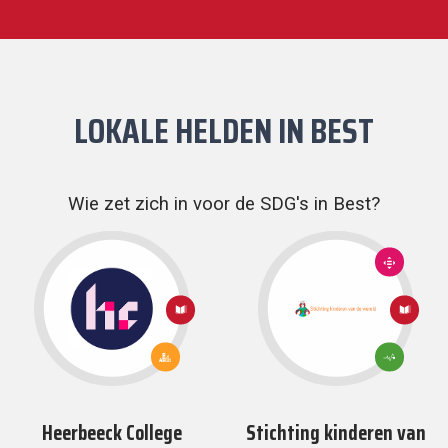
LOKALE HELDEN IN
BEST
Wie zet zich in voor de SDG's in Best?
10:
ONGELIJKHEID
VERMINDEREN
4:
4:
KWALITEITS
KWALITEITS
ONDERWIJS
ONDERWIJ
11: DUURZAME
3: GOEDE
STEDEN EN
GEZONDHEID
GEMEENSCHAPPEN
EN WELZIJN
Heerbeeck College
Stichting kinderen van